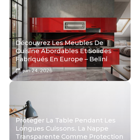
Découvrez Les Meubles De
Cuisine Abordables Et Solides
Fabriqués En Europe – Belini
juin 24, 2026
Protéger La Table Pendant Les
Longues Cuissons. La Nappe
Transparente Comme Protection