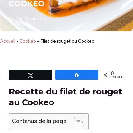
COOKEO
By
Chef Cookéo
Accueil
-
Cookéo
-
Filet de rouget au Cookeo
0
Tweetez
Partagez
PARTAGES
Recette du filet de rouget
au Cookeo
Contenus de la page