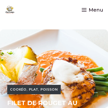
Aller
au
Menu
contenu
COOKÉO
,
PLAT
,
POISSON
FILET DE ROUGET AU