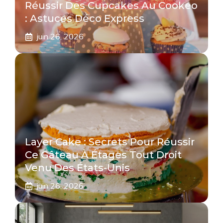
Réussir Des Cupcakes Au Cookeo
: Astuces Déco Express
juin 26, 2026
Layer Cake : Secrets Pour Réussir
Ce Gâteau À Étages Tout Droit
Venu Des États-Unis
juin 26, 2026