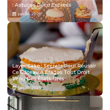
: Astuces Déco Express
juin 26, 2026
Layer Cake : Secrets Pour Réussir
Ce Gâteau À Étages Tout Droit
Venu Des États-Unis
juin 26, 2026