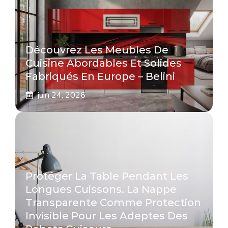
Découvrez Les Meubles De
Cuisine Abordables Et Solides
Fabriqués En Europe – Belini
juin 24, 2026
Protéger La Table Pendant Les
Longues Cuissons. La Nappe
Transparente Comme Protection
Invisible Pour Les Adeptes Des