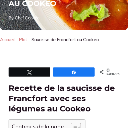
AU COOKEO
By
Chef Cookéo
Accueil
-
Plat
-
Saucisse de Francfort au Cookeo
0
Tweetez
Partagez
PARTAGES
Recette de la saucisse de
Francfort avec ses
légumes au Cookeo
Contenus de la page