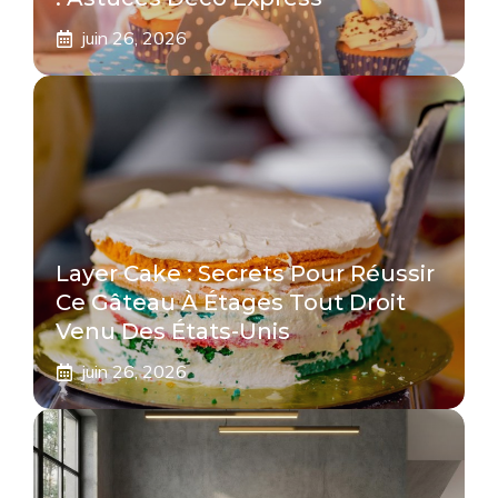
juin 26, 2026
Layer Cake : Secrets Pour Réussir
Ce Gâteau À Étages Tout Droit
Venu Des États-Unis
juin 26, 2026