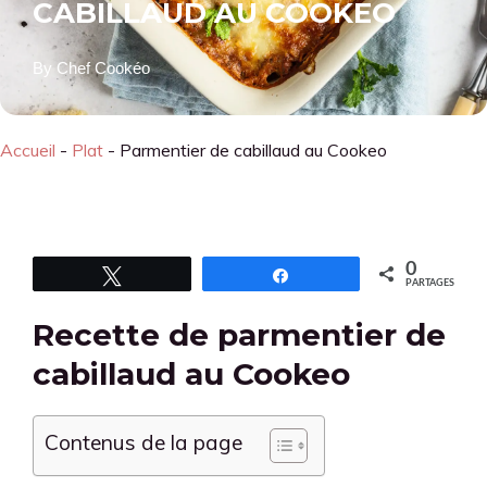
CABILLAUD AU COOKEO
By
Chef Cookéo
Accueil
-
Plat
-
Parmentier de cabillaud au Cookeo
0
Tweetez
Partagez
PARTAGES
Recette de parmentier de
cabillaud au Cookeo
Contenus de la page