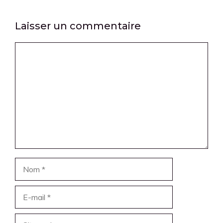
Laisser un commentaire
Commentaire
Nom
E-
mail
Site