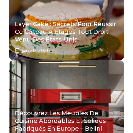
Layer Cake : Secrets Pour Réussir
Ce Gâteau À Étages Tout Droit
Venu Des États-Unis
juin 26, 2026
Découvrez Les Meubles De
Cuisine Abordables Et Solides
Fabriqués En Europe – Belini