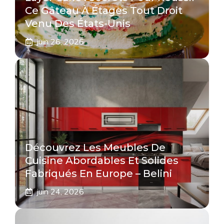
Ce Gâteau À Étages Tout Droit
Venu Des États-Unis
juin 26, 2026
Découvrez Les Meubles De
Cuisine Abordables Et Solides
Fabriqués En Europe – Belini
juin 24, 2026