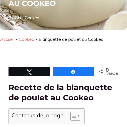
AU COOKEO
By
Chef Cookéo
Accueil
-
Cookéo
-
Blanquette de poulet au Cookeo
0
Tweetez
Partagez
PARTAGES
Recette de la blanquette
de poulet au Cookeo
Contenus de la page