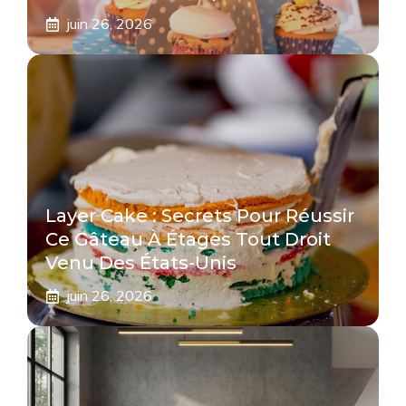
juin 26, 2026
Layer Cake : Secrets Pour Réussir
Ce Gâteau À Étages Tout Droit
Venu Des États-Unis
juin 26, 2026