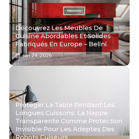
Découvrez Les Meubles De
Cuisine Abordables Et Solides
Fabriqués En Europe – Belini
juin 24, 2026
Protéger La Table Pendant Les
Longues Cuissons. La Nappe
Transparente Comme Protection
Invisible Pour Les Adeptes Des
Robots Cuiseurs