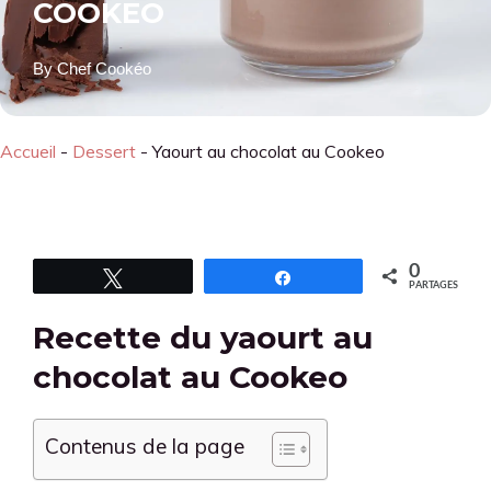
COOKEO
By
Chef Cookéo
Accueil
-
Dessert
-
Yaourt au chocolat au Cookeo
0
Tweetez
Partagez
PARTAGES
Recette du yaourt au
chocolat au Cookeo
Contenus de la page