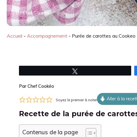
By
Chef Cookéo
Accueil
-
Accompagnement
-
Purée de carottes au Cookeo
Tweetez
Par Chef Cookéo
Aller à la recet
Soyez le premier à noter
Recette de la purée de carott
Contenus de la page