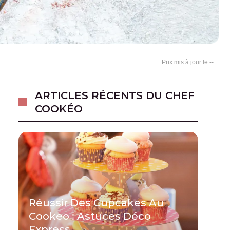
--
ARTICLES RÉCENTS DU CHEF
COOKÉO
Réussir Des Cupcakes Au
Cookeo : Astuces Déco
Express