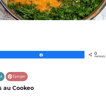
0
Partagez
PARTAGES
te
Épingler
es au Cookeo