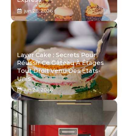
juin 26, 2026
Layer Cake : Secrets Pour
Réussir Ce Gâteau À Étages
Tout Droit Venu Des États-
Unis
juin 26, 2026