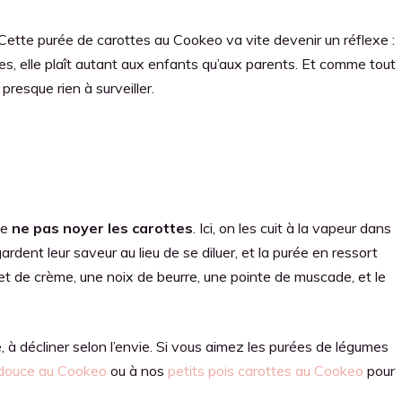
Cette purée de carottes au Cookeo va vite devenir un réflexe :
s, elle plaît autant aux enfants qu’aux parents. Et comme tout
presque rien à surveiller.
de
ne pas noyer les carottes
. Ici, on les cuit à la vapeur dans
gardent leur saveur au lieu de se diluer, et la purée en ressort
et de crème, une noix de beurre, une pointe de muscade, et le
à décliner selon l’envie. Si vous aimez les purées de légumes
 douce au Cookeo
ou à nos
petits pois carottes au Cookeo
pour