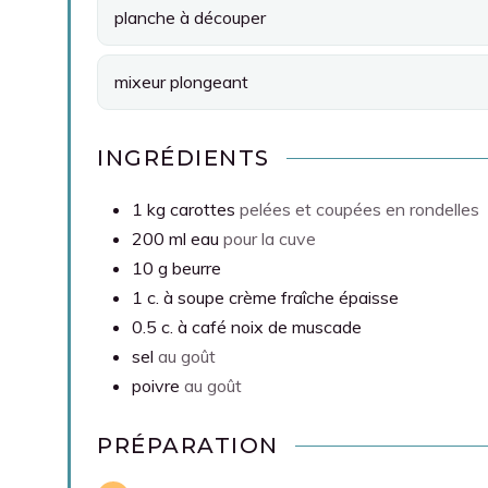
planche à découper
mixeur plongeant
INGRÉDIENTS
1
kg
carottes
pelées et coupées en rondelles
200
ml
eau
pour la cuve
10
g
beurre
1
c. à soupe
crème fraîche épaisse
0.5
c. à café
noix de muscade
sel
au goût
poivre
au goût
PRÉPARATION