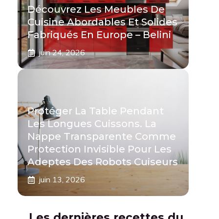
Découvrez Les Meubles De
Cuisine Abordables Et Solides
Fabriqués En Europe – Belini
juin 24, 2026
Protéger La Table Pendant
Les Longues Cuissons. La
Nappe Transparente Comme
Protection Invisible Pour Les
Adeptes Des Robots Cuiseurs
juin 13, 2026
Les dernières recettes du